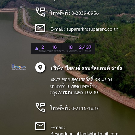
perm_phone_msg
โทรศัพท์ : 0-2039-8956
mail
E-mail :
suparerk@suparerk.co.th
2
16
18
2,437
TODAY
THIS WEEK
THIS MONTH
ALL TIME
explore_nearby
บริษัท บียอนด์ คอนซัลแตนท์ จำกัด
48/2 ซอย สุคนธสวัสดิ์ 38 แขวง
ลาดพร้าว เขตลาดพร้าว
กรุงเทพมหานคร 10230
perm_phone_msg
โทรศัพท์ : 0-2115-1837
mail
E-mail :
Beyondconsultant@hotmail.com