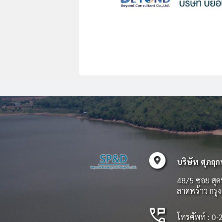
explore_nearby
บริษัท ศุภฤก
48/5 ซอย สุค
ลาดพร้าว กร
perm_phone_msg
โทรศัพท์ : 0