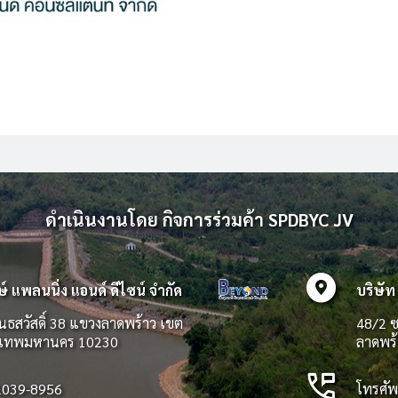
ดำเนินงานโดย กิจการร่วมค้า SPDBYC JV
explore_nearby
ษ์ แพลนนิ่ง แอนด์ ดีไซน์ จำกัด
บริษัท
นธสวัสดิ์ 38 แขวงลาดพร้าว เขต
48/2 ซ
ุงเทพมหานคร 10230
ลาดพร
perm_phone_msg
-2039-8956
โทรศัพ