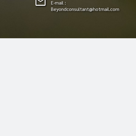
mail
E-mail :
Beyondconsultant@hotmail.com