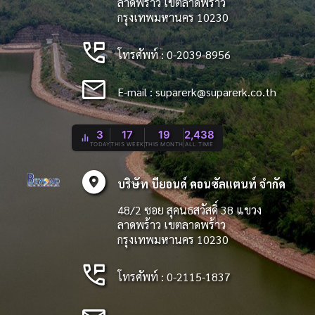
ลาดพร้าว เขตลาดพร้าว
กรุงเทพมหานคร 10230
perm_phone_msg
โทรศัพท์ : 0-2039-8956
mail
E-mail :
suparerk@suparerk.co.th
3
17
19
2,438
TODAY
THIS WEEK
THIS MONTH
ALL TIME
explore_nearby
บริษัท บียอนด์ คอนซัลแตนท์ จำกัด
48/2 ซอย สุคนธสวัสดิ์ 38 แขวง
ลาดพร้าว เขตลาดพร้าว
กรุงเทพมหานคร 10230
perm_phone_msg
โทรศัพท์ : 0-2115-1837