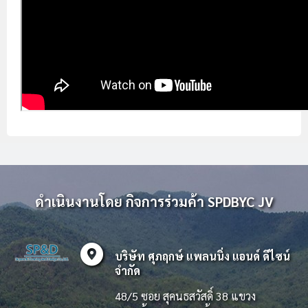
ดำเนินงานโดย กิจการร่วมค้า SPDBYC JV
explore_nearby
บริษัท ศุภฤกษ์ แพลนนิ่ง แอนด์ ดีไซน์
จำกัด
48/5 ซอย สุคนธสวัสดิ์ 38 แขวง